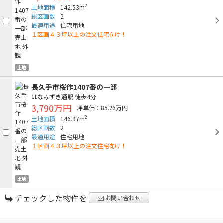
2
土地面積
142.53m
総区画数
2
最適用途
住宅用地
１区画４３坪以上の注文住宅向け！
土地
長久手市桜作1407番の一部
はなみずき通駅
徒歩4分
3,790万円
坪単価：85.26万円
2
土地面積
146.97m
総区画数
2
最適用途
住宅用地
１区画４３坪以上の注文住宅向け！
土地
チェックした物件を
お問い合わせ