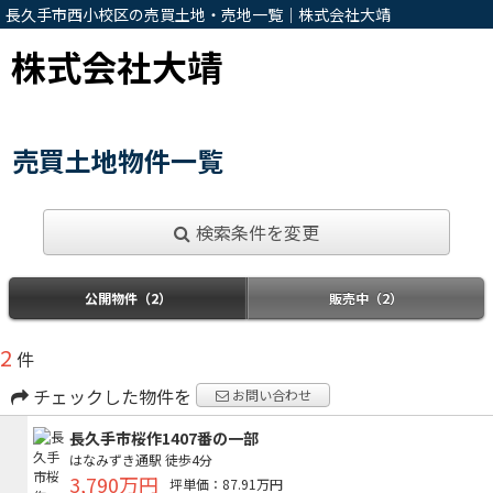
長久手市西小校区の売買土地・売地一覧｜株式会社大靖
株式会社大靖
売買土地物件一覧
検索条件を変更
公開物件（2）
販売中（2）
2
件
チェックした物件を
お問い合わせ
長久手市桜作1407番の一部
はなみずき通駅
徒歩4分
3,790万円
坪単価：87.91万円