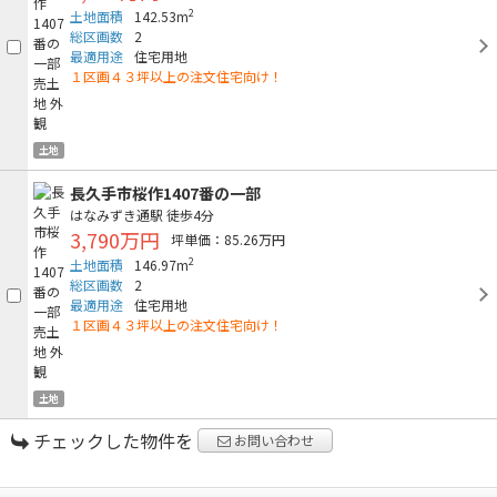
2
土地面積
142.53m
総区画数
2
最適用途
住宅用地
１区画４３坪以上の注文住宅向け！
土地
長久手市桜作1407番の一部
はなみずき通駅
徒歩4分
3,790万円
坪単価：85.26万円
2
土地面積
146.97m
総区画数
2
最適用途
住宅用地
１区画４３坪以上の注文住宅向け！
土地
チェックした物件を
お問い合わせ