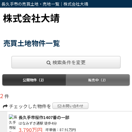
長久手市の売買土地・売地一覧｜株式会社大靖
株式会社大靖
売買土地物件一覧
検索条件を変更
公開物件（2）
販売中（2）
2
件
チェックした物件を
お問い合わせ
長久手市桜作1407番の一部
はなみずき通駅
徒歩4分
3,790万円
坪単価：87.91万円