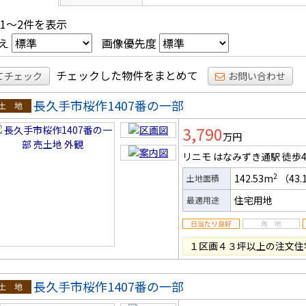
 1～2件を表示
え
画像優先度
チェックした物件をまとめて
てチェック
お問い合わせ
長久手市桜作1407番の一部
土地
3,790
万円
リニモ はなみずき通駅
徒歩
2
142.53m
（43.
土地面積
住宅用地
最適用途
１区画４３坪以上の注文住
長久手市桜作1407番の一部
土地