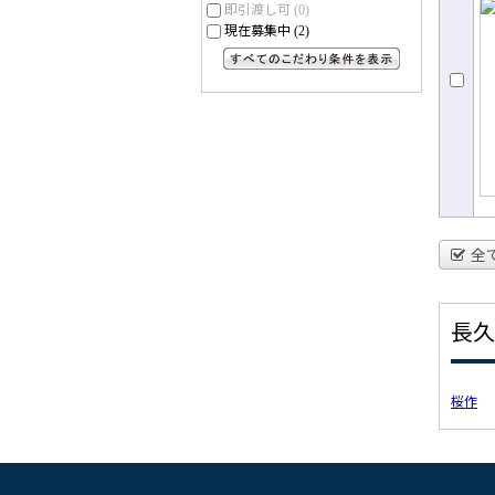
即引渡し可
(0)
現在募集中
(2)
すべてのこだわり条件を見る
全
長久
桜作