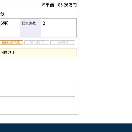
坪単価：85.26万円
4分
45坪）
2
総区画数
宅向け！