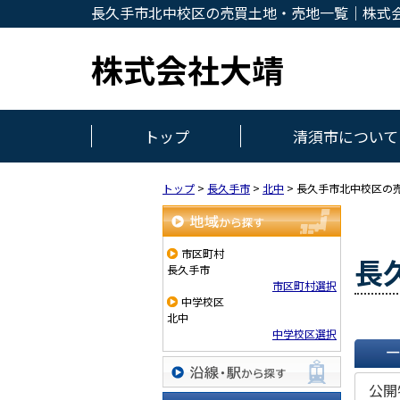
長久手市北中校区の売買土地・売地一覧｜株式
株式会社大靖
トップ
清須市について
トップ
>
長久手市
>
北中
>
長久手市北中校区の
地域から探す
市区町村
長
長久手市
市区町村選択
中学校区
北中
中学校区選択
一覧で
公開
沿線・駅から探す