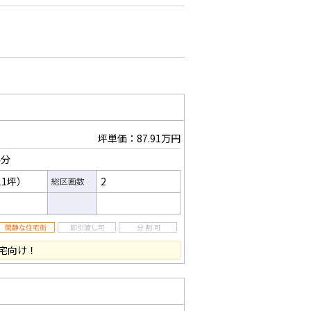
坪単価：87.91万円
4分
11坪）
2
総区画数
宅向け！