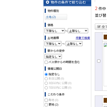
2
件中
物件の条件で絞り込む
物件種別
並び替
土地 (2)
価格
全
～
土地面積
坪数で検索
売
～
駅からの徒歩
バス停からの時間を含む
情報公開日
指定なし
本日公開
(0)
3日以内に公開
(0)
7日以内に公開
(0)
こだわり条件
角地
(0)
更地
売
(2)