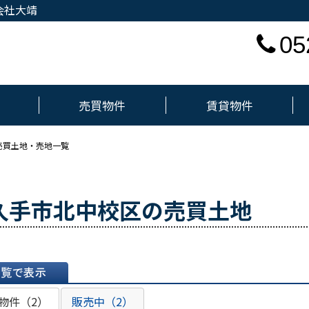
会社大靖
05
売買物件
賃貸物件
売買土地・売地一覧
久手市北中校区の売買土地
表示
物件（2）
販売中（2）