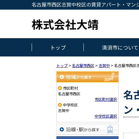
名古屋市西区志賀中校区の賃貸アパート・マン
株式会社大靖
トップ
清須市について
トップ
>
名古屋市西区
>
志賀中
>
名古屋市西区
地域から探す
市区町村
名
名古屋市西区
市区町村選択
中学校区
ン
志賀中
中学校区選択
沿線・駅から探す