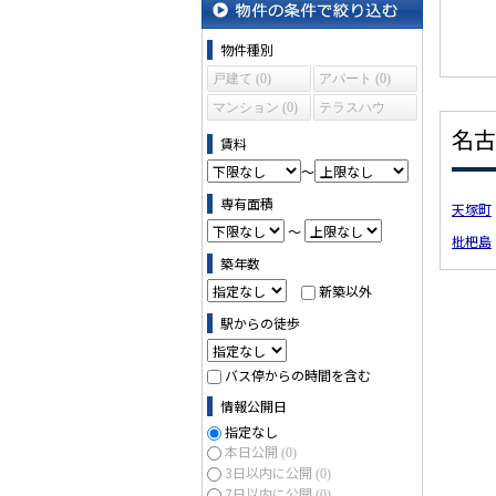
物件の条件で絞り込む
物件種別
戸建て (0)
アパート (0)
マンション (0)
テラスハウ
ス (0)
名古
賃料
～
専有面積
天塚町
～
枇杷島
築年数
新築以外
駅からの徒歩
バス停からの時間を含む
情報公開日
指定なし
本日公開
(0)
3日以内に公開
(0)
7日以内に公開
(0)