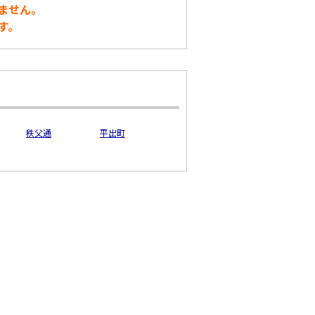
ません。
す。
秩父通
平出町