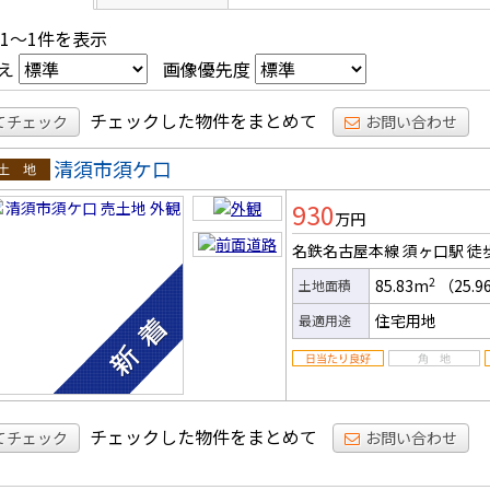
 1～1件を表示
え
画像優先度
チェックした物件をまとめて
てチェック
お問い合わせ
清須市須ケ口
土地
930
万円
名鉄名古屋本線 須ヶ口駅
徒
2
85.83m
（25.
土地面積
住宅用地
最適用途
チェックした物件をまとめて
てチェック
お問い合わせ