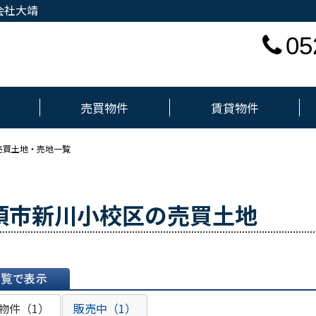
会社大靖
05
売買物件
賃貸物件
売買土地・売地一覧
須市新川小校区の売買土地
表示
物件（1）
販売中（1）