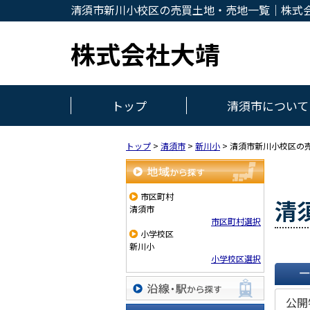
清須市新川小校区の売買土地・売地一覧｜株式
株式会社大靖
トップ
清須市について
トップ
>
清須市
>
新川小
>
清須市新川小校区の
地域から探す
市区町村
清
清須市
市区町村選択
小学校区
新川小
小学校区選択
一覧で
公開
沿線・駅から探す