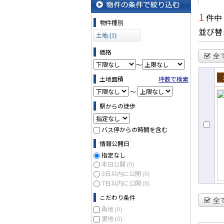
1
件中
物件の条件で絞り込む
物件種別
並び替
土地 (1)
価格
全
～
土地面積
坪数で検索
売
～
駅からの徒歩
バス停からの時間を含む
情報公開日
指定なし
本日公開
(0)
3日以内に公開
(0)
7日以内に公開
(0)
こだわり条件
全
角地
(0)
更地
(0)