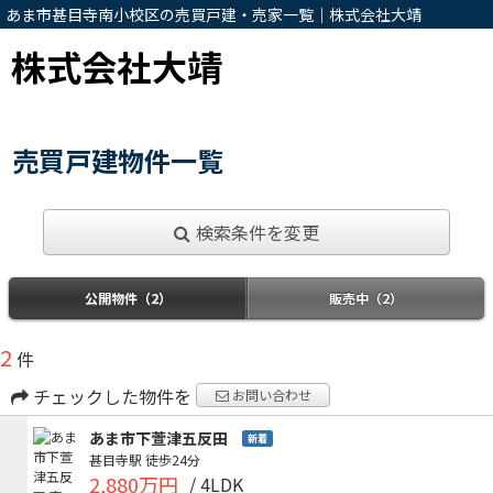
あま市甚目寺南小校区の売買戸建・売家一覧｜株式会社大靖
株式会社大靖
売買戸建物件一覧
検索条件を変更
公開物件（2）
販売中（2）
2
件
チェックした物件を
お問い合わせ
あま市下萱津五反田
新着
甚目寺駅
徒歩24分
2,880万円
/ 4LDK