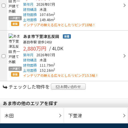
築年月
2026年07月
建物構造
木造
2
建物面積
107.65m
一戸建て
2
土地面積
149.46m
新築
インテリアの映える広々としたリビング18帖！
あま市下萱津五反田
新着
甚目寺駅
徒歩24分
2,880万円
/ 4LDK
築年月
2026年07月
建物構造
木造
2
建物面積
111.79m
一戸建て
2
土地面積
152.16m
新築
インテリアの映える広々としたリビング15.5帖！
チェックした物件を
お問い合わせ
あま市の他のエリアを探す
木田
下萱津