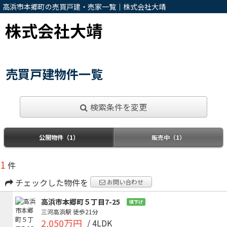
高浜市本郷町の売買戸建・売家一覧｜株式会社大靖
株式会社大靖
売買戸建物件一覧
検索条件を変更
公開物件（1）
販売中（1）
1
件
チェックした物件を
お問い合わせ
高浜市本郷町５丁目7-25
値下げ
三河高浜駅
徒歩21分
2,050万円
/ 4LDK