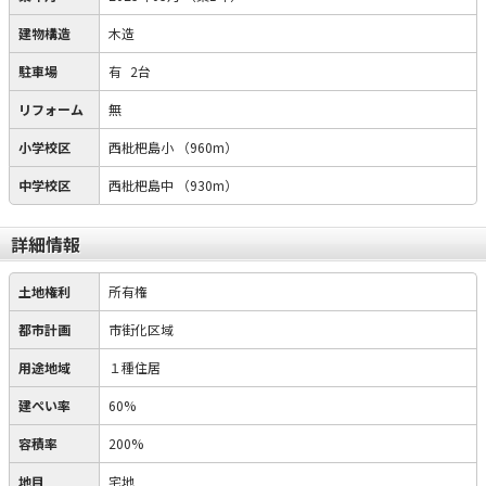
建物構造
木造
駐車場
有
2台
リフォーム
無
小学校区
西枇杷島小
（960m）
中学校区
西枇杷島中
（930m）
詳細情報
土地権利
所有権
都市計画
市街化区域
用途地域
１種住居
建ぺい率
60%
容積率
200%
地目
宅地