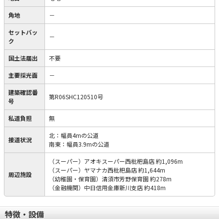
角地
－
セットバッ
－
ク
国土法届出
不要
主要採光面
－
建築確認番
第R06SHC120510号
号
私道負担
無
北：幅員4mの公道
接道状況
南東：幅員3.9mの公道
（スーパー）アオキスーパー西枇杷島店 約1,096m
（スーパー）ヤマナカ西枇杷島店 約1,644m
周辺施設
（幼稚園・保育園）清須市芳野保育園 約278m
（金融機関）中日信用金庫新川支店 約418m
特徴・設備