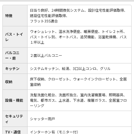
日当り良好、24時間換気システム、設計住宅性能評価取得、
特徴
建設住宅性能評価取得、
フラット35S適合
ウォシュレット、温水洗浄便座、暖房便座、トイレ２ヶ所、
バス・トイ
バス・トイレ別、オートバス、追焚機能、浴室乾燥機、バス
レ
１坪以上
バルコニ
２面以上バルコニー
ー・庭
キッチン
システムキッチン、給湯、3口以上コンロ、グリル
床下収納、クローゼット、ウォークインクローゼット、全居
収納
室収納
洗髪洗面化粧台、洗面所独立、室内洗濯機置場、照明器具、
設備・機能
電気、都市ガス、上水道、下水道、複層ガラス、全居室フロ
ーリング
セキュリテ
シャッター雨戸
ィ
TV・通信
インターホン有（モニター付）