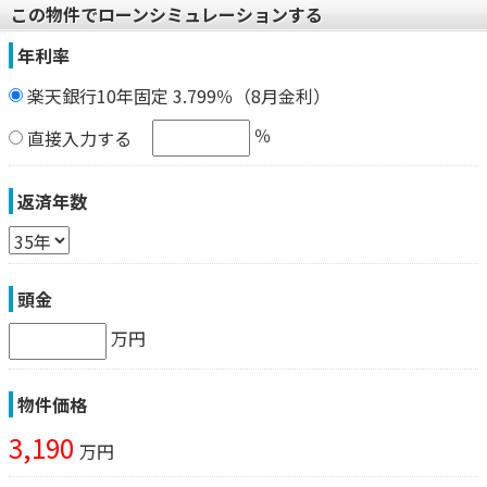
この物件でローンシミュレーションする
年利率
楽天銀行10年固定 3.799％（8月金利）
％
直接入力する
返済年数
頭金
万円
物件価格
3,190
万円