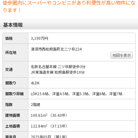
徒歩圏内にスーパーやコンビニがあり利便性が高い物件にな
ります！
基本情報
価格
3,190万円
清須市西枇杷島町北二ツ杁224
所在地
地図を表示
名鉄名古屋本線 二ツ杁駅徒歩3分
交通
JR東海道本線 枇杷島駅徒歩10分
間取り
4LDK
間取り詳細
LDK15.6帖、洋室4.5帖、洋室5.3帖、洋室6帖、洋室7帖
階数
2階建
2
建物面積
100.61m
（30.43坪）
2
土地面積
122.84m
（37.15坪）
築年月
2025年05月
（築1年）