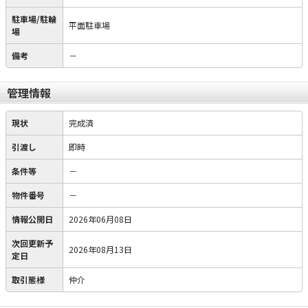
駐車場/駐輪
平面駐車場
場
備考
－
管理情報
現状
完成済
引渡し
即時
条件等
－
物件番号
－
情報公開日
2026年06月08日
次回更新予
2026年08月13日
定日
取引態様
仲介