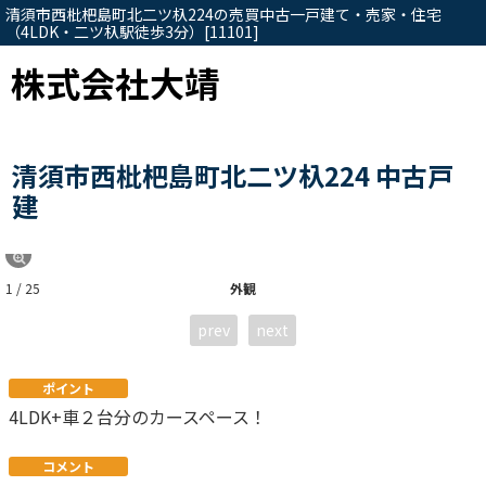
清須市西枇杷島町北二ツ杁224の売買中古一戸建て・売家・住宅
（4LDK・二ツ杁駅徒歩3分）[11101]
株式会社大靖
清須市西枇杷島町北二ツ杁224 中古戸
建
1 / 25
外観
prev
next
ポイント
4LDK+車２台分のカースペース！
コメント